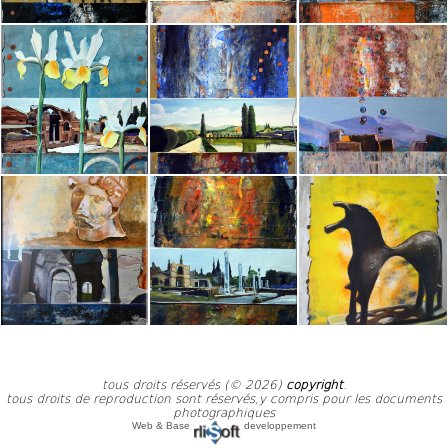
tous droits réservés (© 2026)
copyright
.
tous droits de reproduction sont réservés,y compris pour les documents
photographiques
Web & Base
developpement